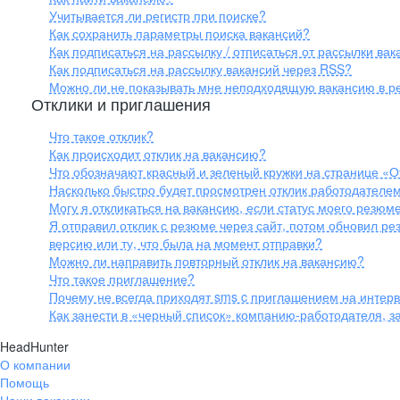
Учитывается ли регистр при поиске?
Как сохранить параметры поиска вакансий?
Как подписаться на рассылку / отписаться от рассылки ва
Как подписаться на рассылку вакансий через RSS?
Можно ли не показывать мне неподходящую вакансию в ре
Отклики и приглашения
Что такое отклик?
Как происходит отклик на вакансию?
Что обозначают красный и зеленый кружки на странице «
Насколько быстро будет просмотрен отклик работодателем 
Могу я откликаться на вакансию, если статус моего резюм
Я отправил отклик с резюме через сайт, потом обновил ре
версию или ту, что была на момент отправки?
Можно ли направить повторный отклик на вакансию?
Что такое приглашение?
Почему не всегда приходят sms c приглашением на интер
Как занести в «черный список» компанию-работодателя, 
HeadHunter
О компании
Помощь