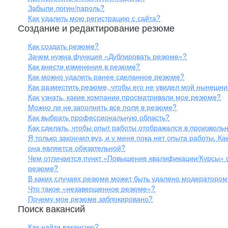
Забыли логин/пароль?
Как удалить мою регистрацию с сайта?
Создание и редактирование резюме
Как создать резюме?
Зачем нужна функция «Дублировать резюме»?
Как внести изменения в резюме?
Как можно удалить ранее сделанное резюме?
Как разместить резюме, чтобы его не увидел мой нынешн
Как узнать, какие компании просматривали мое резюме?
Можно ли не заполнять все поля в резюме?
Как выбрать профессиональную область?
Как сделать, чтобы опыт работы отображался в произвольн
Я только закончил вуз, и у меня пока нет опыта работы. 
она является обязательной?
Чем отличается пункт «Повышение квалификации/Курсы» о
резюме?
В каких случаях резюме может быть удалено модератором
Что такое «незавершенное резюме»?
Почему мое резюме заблокировано?
Поиск вакансий
Как найти вакансию?