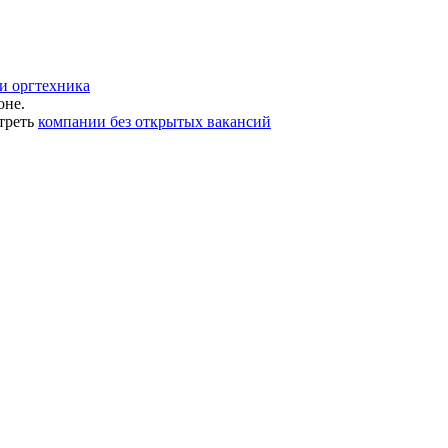
и оргтехника
оне.
треть
компании без открытых вакансий