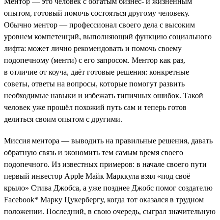
Ментор — это человек с богатым бизнес- и жизненным
опытом, готовый помочь состояться другому человеку.
Обычно ментор — профессионал своего дела с высоким
уровнем компетенций, выполняющий функцию социального
лифта: может лично рекомендовать и помочь своему
подопечному (менти) с его запросом. Ментор как раз,
в отличие от коуча, даёт готовые решения: конкретные
советы, ответы на вопросы, которые помогут развить
необходимые навыки и избежать типичных ошибок. Такой
человек уже прошёл похожий путь сам и теперь готов
делиться своим опытом с другими.
Миссия ментора — выводить на правильные решения, давать
обратную связь и экономить тем самым время своего
подопечного. Из известных примеров: в начале своего пути
первый инвестор Apple Майк Марккула взял «под своё
крыло» Стива Джобса, а уже позднее Джобс помог создателю
Facebook* Марку Цукербергу, когда тот оказался в трудном
положении. Последний, в свою очередь, сыграл значительную