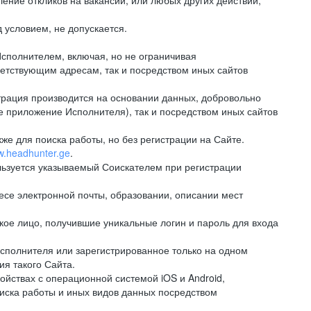
ение откликов на вакансии, или любых других действий,
 условием, не допускается.
сполнителем, включая, но не ограничивая
ветствующим адресам, так и посредством иных сайтов
рация производится на основании данных, добровольно
е приложение Исполнителя), так и посредством иных сайтов
е для поиска работы, но без регистрации на Сайте.
ww.headhunter.ge
.
льзуется указываемый Соискателем при регистрации
е электронной почты, образовании, описании мест
ое лицо, получившие уникальные логин и пароль для входа
сполнителя или зарегистрированное только на одном
ия такого Сайта.
ствах с операционной системой iOS и Android,
иска работы и иных видов данных посредством