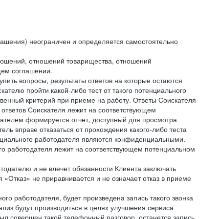
лашения) неограничен и определяется самостоятельно
тношений, отношений товарищества, отношений
щем соглашении.
упить вопросы, результаты ответов на которые остаются
ателю пройти какой-либо тест от такого потенциального
твенный критерий при приеме на работу. Ответы Соискателя
 ответов Соискателя лежит на соответствующем
кателем формируется отчет, доступный для просмотра
ель вправе отказаться от прохождения какого-либо теста
тенциального работодателя являются конфиденциальными.
ого работодателя лежит на соответствующем потенциальном
тодателю и не влечет обязанности Клиента заключать
 «Отказ» не приравнивается и не означает отказ в приеме
ного работодателя, будет произведена запись такого звонка
лиз будут производиться в целях улучшения сервиса
был совершен такой телефонный разговор, останется запись