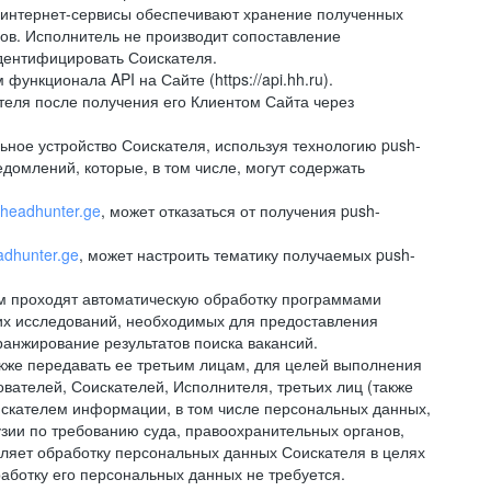
 интернет-сервисы обеспечивают хранение полученных
сов. Исполнитель не производит сопоставление
дентифицировать Соискателя.
ункционала API на Сайте (https://api.hh.ru).
ателя после получения его Клиентом Сайта через
ное устройство Соискателя, используя технологию push-
домлений, которые, в том числе, могут содержать
//headhunter.ge
, может отказаться от получения push-
eadhunter.ge
, может настроить тематику получаемых push-
ем проходят автоматическую обработку программами
их исследований, необходимых для предоставления
анжирование результатов поиска вакансий.
кже передавать ее третьим лицам, для целей выполнения
вателей, Соискателей, Исполнителя, третьих лиц (также
искателем информации, в том числе персональных данных,
узии по требованию суда, правоохранительных органов,
вляет обработку персональных данных Соискателя в целях
аботку его персональных данных не требуется.