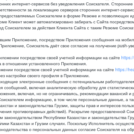
онних интернет-сервисов без уведомления Соискателя. Сторонние
ветственности за локализацию серверов сторонних интернет-серви
 предоставляемых Соискателем в форме Резюме и позволяющих и
зюме Клиент может автоматизировано забирать с Сайта посредством ф
перед Соискателем за действия Клиента Сайта с таким Резюме Соиск
вившим Приложение, посредством Приложения сообщения на мобиль
Приложение, Соискатель даёт свое согласие на получение push-уве
Приложении посредством своей учетной информации на сайте
https:
а в отношении установленного Приложения.
ложении посредством своей учетной информации на сайте
https://h
рез настройки своего профиля в Приложении.
е и входящие электронные сообщения с потенциальным работодател
я сообщений, включая аналитическую обработку для статистическ
жения, включая, но не ограничиваясь, рекомендации вакансий и р
Соискателем информацию, в том числе персональные данные, а та
хстан и законодательства Грузии, защиты прав и интересов пользо
ечения противоправных действий). Раскрытие предоставленной Со
м законодательством Республики Казахстан и законодательства Гр
лики Казахстан и Грузии случаях. Поскольку Исполнитель осущест
нодательства о персональных данных согласие Соискателя на обр