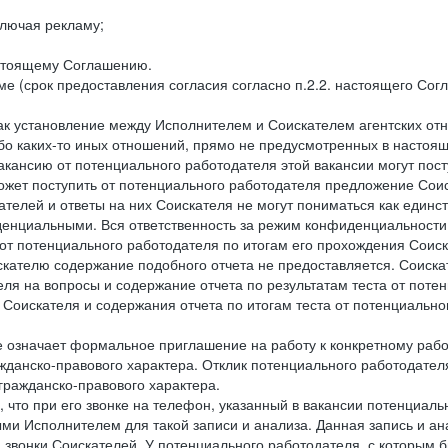
лючая рекламу;
астоящему Соглашению.
е (срок предоставления согласия согласно п.2.2. настоящего Сог
как установление между Исполнителем и Соискателем агентских о
ибо каких-то иных отношений, прямо не предусмотренных в настоя
акансию от потенциального работодателя этой вакансии могут пост
ожет поступить от потенциального работодателя предложение Соиск
ателей и ответы на них Соискателя не могут пониматься как единс
енциальными. Вся ответственность за режим конфиденциальности
 от потенциального работодателя по итогам его прохождения Соис
кателю содержание подобного отчета не предоставляется. Соискат
еля на вопросы и содержание отчета по результатам теста от по
 Соискателя и содержания отчета по итогам теста от потенциальн
е означает формальное приглашение на работу к конкретному рабо
жданско-правового характера. Отклик потенциального работодателя
 гражданско-правового характера.
 что при его звонке на телефон, указанный в вакансии потенциаль
и Исполнителем для такой записи и анализа. Данная запись и ана
 звонки Соискателей. У потенциального работодателя, с которым 