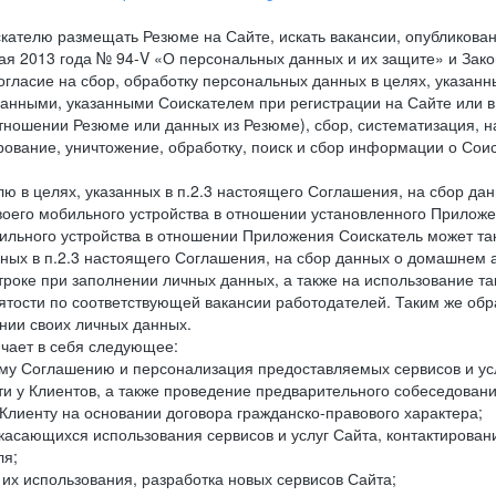
кателю размещать Резюме на Сайте, искать вакансии, опубликованн
 мая 2013 года № 94-V «О персональных данных и их защите» и Зак
гласие на сбор, обработку персональных данных в целях, указанн
нными, указанными Соискателем при регистрации на Сайте или в
тношении Резюме или данных из Резюме), сбор, систематизация, н
ирование, уничтожение, обработку, поиск и сбор информации о Со
лю в целях, указанных в п.2.3 настоящего Соглашения, на сбор да
воего мобильного устройства в отношении установленного Приложе
льного устройства в отношении Приложения Соискатель может такж
нных в п.2.3 настоящего Соглашения, на сбор данных о домашнем а
троке при заполнении личных данных, а также на использование т
тости по соответствующей вакансии работодателей. Таким же обра
нии своих личных данных.
ючает в себя следующее:
ему Соглашению и персонализация предоставляемых сервисов и ус
сти у Клиентов, а также проведение предварительного собеседовани
Клиенту на основании договора гражданско-правового характера;
 касающихся использования сервисов и услуг Сайта, контактирова
ля;
а их использования, разработка новых сервисов Сайта;