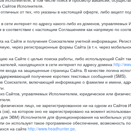
в Исполнителя, в том числе поиск и просмотр вакансий, осуществл
а Сайтов Исполнителя.
тличных от тех, что указаны в настоящей оферте, либо акцепт под
 сети интернет по адресу какого-либо из доменов, управляемых И
м в соответствии с настоящим Соглашением как напрямую по соот
а на Сайте и получения Соискателем учетной информации. Регист
мую, через регистрационные формы Сайта (в т.ч. через мобильно
ию на Сайте с целью поиска работы, либо использующий Сайт такж
кателей, находящихся в сети интернет по адресу домена
http://w
ля входа на защищенные страницы Сайта. В качестве логина испо
оддерживающий получение коротких текстовых сообщений (SMS).
 Соискателя, включающий информацию о фамилии и имени, адрес
ты.
из Сайтов, управляемых Исполнителем, юридическое или физическ
ителя.
физическое лицо, не зарегистрированное ни на одном из Сайтов И
 (ов), на котором оно не зарегистрировано на момент использован
ля ЭВМ) Исполнителя для функционирования на мобильных устрой
 он использует такое программное обеспечение, возможность по
ихся на сайте
http://www.headhunter.ge
.