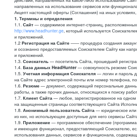
действий, направленных на какое-либо использование Сайто
направленных на использование сервисов или функционал
Акцепт настоящей оферты (Соглашения) на иных условиях, о
1. Термины и определения
1.1.
Сайт
— содержимое интернет-страниц, расположенных в
http://www.headhunter.ge
, который используется Соискателе
и приложений.
1.2
Регистрация на Сайте
—— процедура создания аккаунт
и осознанно предоставляемых Соискателем Сайту как напря
и приложений.
1.3.
Соискатель
— посетитель Сайта, прошедший регистрац
1.4.
База данных HeadHunter
— совокупность резюме Соис
1.5.
Учетная информация Соискателя
— логин и пароль д
на Сайте адрес электронной почты или номер телефона, п
1.6.
Резюме
— документ, содержащий персональные данные
работы, а также прочих данных, относящихся к поиску рабо
1.7.
Клиент Сайта
— любое, зарегистрированное на одном 
на защищенные страницы соответствующего Сайта Исполн
1.8.
Анонимный пользователь Сайта
— юридическое или 
из них, но использующее доступные для него сервисы Сайта
1.9.
Приложение
— программное обеспечение (программа д
и имеющее функционал, предоставляющий Соискателю, если
использования данных, сервисов и функционала, содержащ