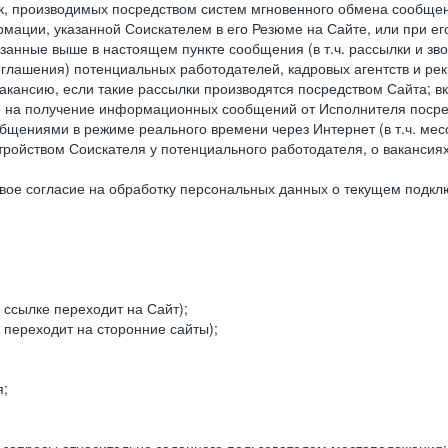
к, производимых посредством систем мгновенного обмена сообще
рмации, указанной Соискателем в его Резюме на Сайте, или при е
занные выше в настоящем пункте сообщения (в т.ч. рассылки и зв
риглашения) потенциальных работодателей, кадровых агентств и ре
кансию, если такие рассылки производятся посредством Сайта; в
ие на получение информационных сообщений от Исполнителя посре
щениями в режиме реального времени через Интернет (в т.ч. мессе
ойством Соискателя у потенциального работодателя, о вакансиях
ое согласие на обработку персональных данных о текущем подклю
 ссылке переходит на Сайт);
 переходит на сторонние сайты);
я;