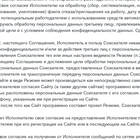
свое согласие Исполнителю на обработку (сбор, систематизация, 
рование, уничтожение) факта отказа/приглашения на работу, дату
 потенциальным работодателем с использованием средств автомати
учать обработку персональных данных третьему лицу, привлекае
ной цели и с условием соблюдения конфиденциальности данных. Ср
.2. настоящего Соглашения, Исполнитель в пользу Соискателя ника
е конфиденциальности и\или за действия третьих лиц с персональ
вления Соискателем тех или иных настроек видимости Резюме (п.3
тоящему Соглашению и достижения цели обработки персональных д
рсональных данных Соискателя, предоставленных Соискателем в 
сполнителя на трансграничную передачу персональных данных Сои
айте в виде Резюме может производиться как непосредственно с
искателем согласия Сайту (а также другим сайтам) программно ил
орых расположены персональные данные Соискателя с его согласия
фону, указанным им при регистрации на Сайте.
), после того как Сайт программно составит проект Резюме, Соиска
ет Исполнителю свое согласие на предоставление Исполнителем 
елем при его регистрации на Сайте или в последующем на Сайте,
ое согласие на получение от Исполнителя сообщений по сетям эле