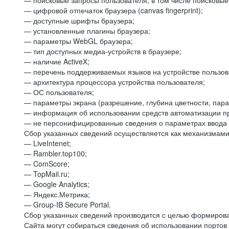
— поисковые запросы пользователя, в том числе поисковы
— цифровой отпечаток браузера (canvas fingerprint);
— доступные шрифты браузера;
— установленные плагины браузера;
— параметры WebGL браузера;
— тип доступных медиа-устройств в браузере;
— наличие ActiveX;
— перечень поддерживаемых языков на устройстве пользов
— архитектура процессора устройства пользователя;
— ОС пользователя;
— параметры экрана (разрешение, глубина цветности, пар
— информация об использовании средств автоматизации пр
— не персонифицированные сведения о параметрах ввода 
Сбор указанных сведений осуществляется как механизмами 
— LiveIntenet;
— Rambler.top100;
— ComScore;
— TopMail.ru;
— Google Analytics;
— Яндекс.Метрика;
— Group-IB Secure Portal.
Сбор указанных сведений производится с целью формирова
Сайта могут собираться сведения об использовании портов