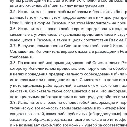
путем размещения на Сайте и/или включения в состав Базы д
никаких отчислений и\или выплат вознаграждения.
3.5. Исполнитель вправе любым образом и без каких-либо ог
данных (в том числе путем предоставления к ним доступа тр
HeadHunter) в форме Резюме, при этом Исполнитель не произ
3.6. Исполнитель вправе в любое время предъявлять к соде
связанные с уточнением, визуальным представлением и стру
имеющихся в Резюме, а также в целях соответствия Резюме Пра
3.7. В случае невыполнения Соискателем требований Исполни
Соглашения, Исполнитель вправе отказать в размещении Рез
требования.
3.8. По контактной информации, указанной Соискателем в Ре
которому Исполнителем предоставлено поручение на обрабо
в целях проведения предварительного собеседования и\или 
интересными или подходящими для Соискателя, в целях его 
у потенциальных работодателей, в связи с чем, заключая на
действия. Соискатель также соглашается с тем, что информа
потенциальным работодателям в целях трудоустройства или 
3.9. Исполнитель вправе на основе любой информации и пер
техническую возможность своим заказчикам в их интерфейсе н
социальных сетей, каких-либо публичных (общедоступных) пр
заказчику отображать результаты такого поиска в его интерф
и не возмещает какой-либо возможный ущерб за соответствие 