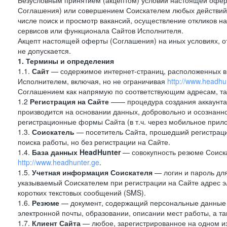
Безусловным принятием (акцептом) условий настоящей оферт
Соглашения) или совершением Соискателем любых действий,
числе поиск и просмотр вакансий, осуществление откликов н
сервисов или функционала Сайтов Исполнителя.
Акцепт настоящей оферты (Соглашения) на иных условиях, от
не допускается.
1. Термины и определения
1.1.
Сайт
— содержимое интернет-страниц, расположенных в с
Исполнителем, включая, но не ограничивая
http://www.headhu
Соглашением как напрямую по соответствующим адресам, так
1.2
Регистрация на Сайте
—— процедура создания аккаунта 
производится на основании данных, добровольно и осознанн
регистрационные формы Сайта (в т.ч. через мобильное прило
1.3.
Соискатель
— посетитель Сайта, прошедший регистраци
поиска работы, но без регистрации на Сайте.
1.4.
База данных HeadHunter
— совокупность резюме Соиска
http://www.headhunter.ge
.
1.5.
Учетная информация Соискателя
— логин и пароль для
указываемый Соискателем при регистрации на Сайте адрес 
коротких текстовых сообщений (SMS).
1.6.
Резюме
— документ, содержащий персональные данные
электронной почты, образовании, описании мест работы, а та
1.7.
Клиент Сайта
— любое, зарегистрированное на одном и