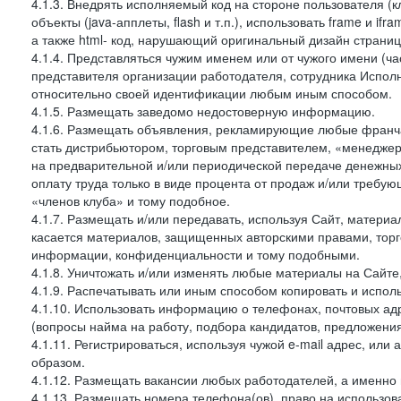
4.1.3. Внедрять исполняемый код на стороне пользователя (клие
объекты (java-апплеты, flash и т.п.), использовать frame и 
а также html- код, нарушающий оригинальный дизайн страниц
4.1.4. Представляться чужим именем или от чужого имени (ча
представителя организации работодателя, сотрудника Испол
относительно своей идентификации любым иным способом.
4.1.5. Размещать заведомо недостоверную информацию.
4.1.6. Размещать объявления, рекламирующие любые франча
стать дистрибьютором, торговым представителем, «менеджер
на предварительной и/или периодической передаче денежн
оплату труда только в виде процента от продаж и/или требу
«членов клуба» и тому подобное.
4.1.7. Размещать и/или передавать, используя Сайт, материа
касается материалов, защищенных авторскими правами, тор
информации, конфиденциальности и тому подобными.
4.1.8. Уничтожать и/или изменять любые материалы на Сайте
4.1.9. Распечатывать или иным способом копировать и испо
4.1.10. Использовать информацию о телефонах, почтовых ад
(вопросы найма на работу, подбора кандидатов, предложения
4.1.11. Регистрироваться, используя чужой e-mail адрес, или
образом.
4.1.12. Размещать вакансии любых работодателей, а именно
4.1.13. Размещать номера телефона(ов), право на использов