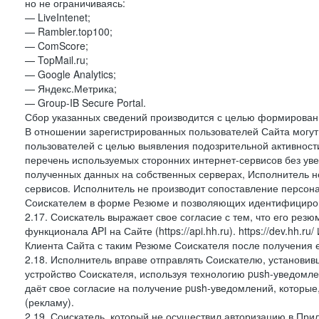
но не ограничиваясь:
— LiveIntenet;
— Rambler.top100;
— ComScore;
— TopMail.ru;
— Google Analytics;
— Яндекс.Метрика;
— Group-IB Secure Portal.
Сбор указанных сведений производится с целью формировани
В отношении зарегистрированных пользователей Сайта могут 
пользователей с целью выявления подозрительной активност
перечень используемых сторонних интернет-сервисов без ув
полученных данных на собственных серверах, Исполнитель не
сервисов. Исполнитель не производит сопоставление персо
Соискателем в форме Резюме и позволяющих идентифициров
2.17. Соискатель выражает свое согласие с тем, что его рез
функционала API на Сайте (https://api.hh.ru). https://dev.hh.
Клиента Сайта с таким Резюме Соискателя после получения 
2.18. Исполнитель вправе отправлять Соискателю, установ
устройство Соискателя, используя технологию push-уведомл
даёт свое согласие на получение push-уведомлений, которые
(рекламу).
2.19. Соискатель, который не осуществил авторизацию в Пр